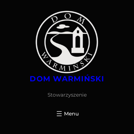
Przejdź
do
treści
DOM WARMIŃSKI
Stowarzyszenie