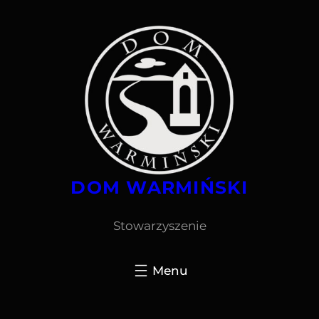
Przejdź
do
treści
DOM WARMIŃSKI
Stowarzyszenie