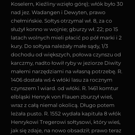
Koselern, Kieźliny wzięło górę); włók było 30
nad jez. Wadangen i Dewyten, prawo
chełmińskie. Sołtys otrzymal wł. 8, za co
służył konno w wojnie; gburzy wł. 22; po 15
latach wolnych mieli płacić po pół marki i 2
kury. Do sołtysa należały małe sądy, 1/3
dochodu od większych, połowa czynszu od
karczmy, nadto łowił ryby w jeziorze Diwity
małemi narzędziami na własną potrzebę. R.
1406 dostała wś 4 włóki lasu za rocznym
czynszem 1 wiard. od włóki. R. 1461 komtur
elbląski Henryk von Flauen zburzył wieś,
wraz z całą niemal okolicą. Długo potem
leżała pusto. R. 1552 wydała kapituła 8 włók
Henrykowi Tregerowi sołtysowi, który wieś,
jak się zdaje, na nowo obsadził; prawo teraz