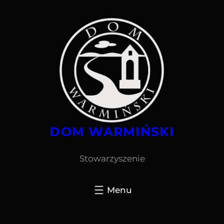
Przejdź
do
treści
DOM WARMIŃSKI
Stowarzyszenie